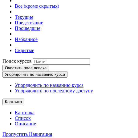
Все (кроме скрытых)
Текущие
Предстоящие
Прошедшие
Избранное
Скрытые
Поиск курсов
Очистить поле поиска
Упорядочить по названию курса
Упорядочить по названию курса
Упорядочить по последнему доступу
Карточка
Карточка
Список
Описание
Пропустить Навигация