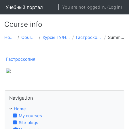
Skip to main content
Учебный портал
You are not logged in. (
Log in
)
Course info
Home
Courses
Курсы ТУ/НМО
Гастроскопия
Summary
Гастроскопия
Skip Navigation
Navigation
Home
My courses
Site blogs